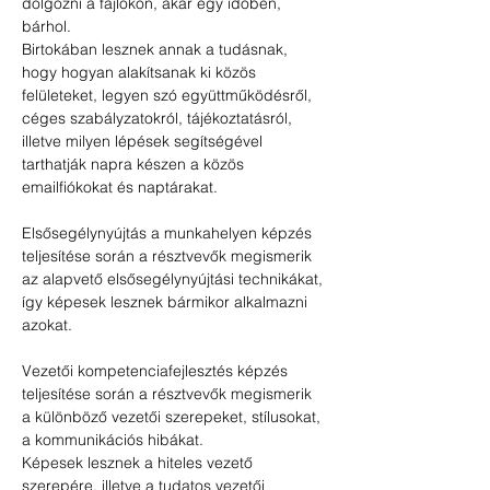
dolgozni a fájlokon, akár egy időben, 
bárhol.
Birtokában lesznek annak a tudásnak, 
hogy hogyan alakítsanak ki közös 
felületeket, legyen szó együttműködésről, 
céges szabályzatokról, tájékoztatásról, 
illetve milyen lépések segítségével 
tarthatják napra készen a közös 
emailfiókokat és naptárakat.
Elsősegélynyújtás a munkahelyen képzés 
teljesítése során a résztvevők megismerik 
az alapvető elsősegélynyújtási technikákat, 
így képesek lesznek bármikor alkalmazni 
azokat.
Vezetői kompetenciafejlesztés képzés 
teljesítése során a résztvevők megismerik 
a különböző vezetői szerepeket, stílusokat, 
a kommunikációs hibákat.
Képesek lesznek a hiteles vezető 
szerepére, illetve a tudatos vezetői 