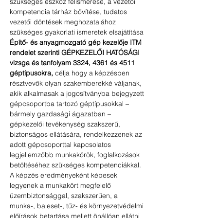
szükséges eszköz felismerése, a vezetői 
kompetencia tárház bővítése, tudatos 
vezetői döntések meghozatalához 
szükséges gyakorlati ismeretek elsajátítása
Építő- és anyagmozgató gép kezelője ITM 
rendelet szerinti GÉPKEZELŐI HATÓSÁGI 
vizsga és tanfolyam 3324, 4361 és 4511 
géptípusokra,
 célja hogy a képzésben 
résztvevők olyan szakemberekké váljanak, 
akik alkalmasak a jogosítványba bejegyzett 
gépcsoportba tartozó géptípusokkal – 
bármely gazdasági ágazatban – 
gépkezelői tevékenység szakszerű, 
biztonságos ellátására, rendelkezzenek az 
adott gépcsoporttal kapcsolatos 
legjellemzőbb munkakörök, foglalkozások 
betöltéséhez szükséges kompetenciákkal. 
A képzés eredményeként képesek 
legyenek a munkakört megfelelő 
üzembiztonsággal, szakszerűen, a 
munka-, baleset-, tűz- és környezetvédelmi 
előírások betartása mellett önállóan ellátni 