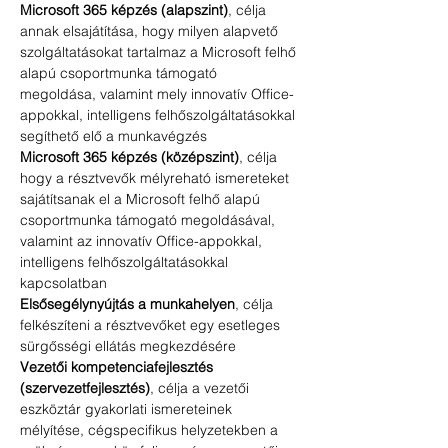
Microsoft 365 képzés (alapszint)
, célja 
annak elsajátítása, hogy milyen alapvető 
szolgáltatásokat tartalmaz a Microsoft felhő 
alapú csoportmunka támogató 
megoldása, valamint mely innovatív Office-
appokkal, intelligens felhőszolgáltatásokkal 
segíthető elő a munkavégzés
Microsoft 365 képzés (középszint)
, célja 
hogy a résztvevők mélyreható ismereteket 
sajátítsanak el a Microsoft felhő alapú 
csoportmunka támogató megoldásával, 
valamint az innovatív Office-appokkal, 
intelligens felhőszolgáltatásokkal 
kapcsolatban
Elsősegélynyújtás a munkahelyen
, célja 
felkészíteni a résztvevőket egy esetleges 
sürgősségi ellátás megkezdésére
Vezetői kompetenciafejlesztés 
(szervezetfejlesztés)
, célja a vezetői 
eszköztár gyakorlati ismereteinek 
mélyítése, cégspecifikus helyzetekben a 