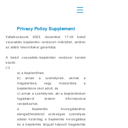
Privacy Policy Supplement
Vállalkozásunk 2023. december 17-től belső
visszaélés bejelentési rendszert működtet, amiben
az alább felsoroltakat garantálja.
A belső visszaélés-bejelentési rendszer keretei
között
(1)
a) a bejelentőnek,
b) annak a személynek, akinek a
magatartása vagy mulasztása a
bejelentésre okot adott, és
c) annak a személynek, aki a bejelentésben
foglaltakról érdemi információval
rendelkezhet,
a bejelentés kivizsgálásához
elengedhetetlenül szükséges személyes
adatai kizárólag a bejelentés kivizsgálása
és a bejelentés tárgyát képező magatartás