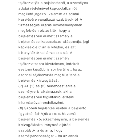
tájékoztatják a bejelentésről, a személyes
adatai védelmével kapcsolatban őt
megillető jogairól, valamint az adatai
kezelésére vonatkozó szabályokról. A
tisztességes eljárás követelményének
megfelelően biztosítják, hogy a
bejelentésben érintett személy a
bejelentéssel kapcsolatos álláspontját jogi
képviselője útján is kifejtse, és azt
bizonyítékokkal támassza alá. A
bejelentésben érintett személy
tájékoztatására kivételesen, indokolt
esetben később is sor kerülhet, ha az
azonnali tájékoztatás meghiúsítaná a
bejelentés kivizsgálását.
(7) Az (1) és (2) bekezdést arra a
személyre is alkalmazzuk, aki a
bejelentésben foglaltakról érdemi
információval rendelkezhet.
(8) Szóbeli bejelentés esetén a bejelentő
figyelmét felhívják a rosszhiszemű
bejelentés következményeire, a bejelentés
kivizsgálására irányadó eljárási
szabályokra és arra, hogy
személyazonosságát – ha az annak