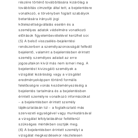
részére történő továbbítására kizárólag a
továbbítás címzettje által tett, a bejelentésre
vonatkozó, e törvényben foglalt szabályok
betartására irányuló jogi
kötelezettségvállalás esetén és a
személyes adatok védelmére vonatkozó
előírások figyelembevételével kerülhet sor.
(5) A belső visszaélés-bejelentési
rendszerben a személyazonosságát felfedő
bejelentő, valamint a bejelentésben érintett
személy személyes adatait az erre
jogosultakon kívül más nem ismeri meg. A
bejelentést kivizsgáló személyek a
vizsgálat lezárásáig vagy a vizsgálat
eredményeképpen történő formális
felelősségre vonás kezdeményezéséig a
bejelentés tartalmára és a bejelentésben
érintett személyre vonatkozó információkat
– a bejelentésben érintett személy
tájékoztatásán túl – a foglalkoztató más
szervezeti egységével vagy munkatársával
a vizsgálat lefolytatásához feltétlenül
szükséges mértékben osztják meg.
(6) A bejelentésben érintett személyt a
vizsgálat megkezdésekor részletesen