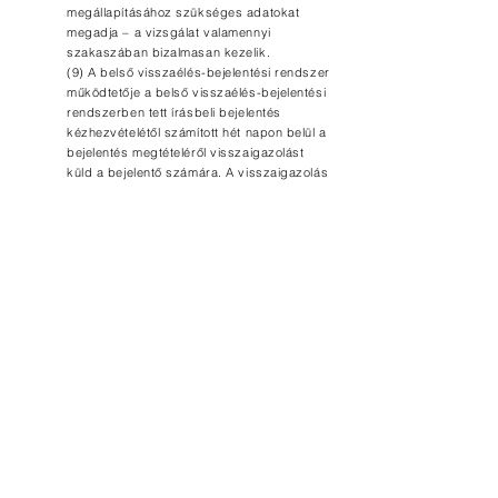
megállapításához szükséges adatokat
megadja – a vizsgálat valamennyi
szakaszában bizalmasan kezelik.
(9) A belső visszaélés-bejelentési rendszer
működtetője a belső visszaélés-bejelentési
rendszerben tett írásbeli bejelentés
kézhezvételétől számított hét napon belül a
bejelentés megtételéről visszaigazolást
küld a bejelentő számára. A visszaigazolás
keretében a bejelentő részére általános
tájékoztatást kell nyújtani az e törvény
szerinti eljárási és adatkezelési
szabályokról.
A 2023.évi XXV. törvény adatvédelmi és
adatkezelési előírásainak Vállalkozásunk,
teljeskörűen megfelel és azok szerint jár el. Fenti
előírásokat magunkra is kötelezőnek ismerjük el.
Elolvastam és elfogadom a fentebb leírtakat, és
hozzájárulok, hogy a Rolló Kft. adataimat rögzítse,
tárolja.