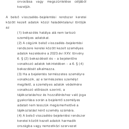
orvoslása vagy megszüntetése céljából
kezeljük.
A belső visszaélés-bejelentési rendszer keretei
között kezelt adatok közül haladéktalanul töröljük
az
(1) bekezdés hatálya alá nem tartozó
személyes adatokat.
(2) A cégünk belső visszaélés-bejelentési
rendszere keretei között kezelt személyes
adatok kezelésére a 2023.évi XXV. törvény
6. § (2) bekezdését és – a bejelentőre
vonatkozó adatok tekintetében – a 6. § (4)
bekezdését alkalmazza.
(3) Ha a bejelentés természetes személyre
vonatkozik, az e természetes személyt
megillető, a személyes adatok védelmére
vonatkozó előírások szerinti, a
tájékoztatáshoz és hozzáféréshez való joga
gy
akorlása során a bejelentő személyes
adatait nem tesszük megismerhetővé a
tájékoztatást kérő személy számára.
(4) A belső visszaélés-bejelentési rendszer
keretei között kezelt adatok harmadik
országba vagy nemzetközi szervezet