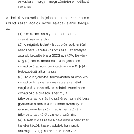
orvoslása vagy megszüntetése céljából
kezeljük.
A belső visszaélés-bejelentési rendszer keretei
között kezelt adatok közül haladéktalanul töröljük
az
(1) bekezdés hatálya alá nem tartozó
személyes adatokat.
(2) A cégünk belső visszaélés-bejelentési
rendszere keretei között kezelt személyes
adatok kezelésére a 2023.évi XXV. törvény
6. § (2) bekezdését és – a bejelentőre
vonatkozó adatok tekintetében – a 6. § (4)
bekezdését alkalmazza.
(3) Ha a bejelentés természetes személyre
vonatkozik, az e természetes személyt
megillető, a személyes adatok védelmére
vonatkozó előírások szerinti, a
tájékoztatáshoz és hozzáféréshez való joga
gy
akorlása során a bejelentő személyes
adatait nem tesszük megismerhetővé a
tájékoztatást kérő személy számára.
(4) A belső visszaélés-bejelentési rendszer
keretei között kezelt adatok harmadik
országba vagy nemzetközi szervezet