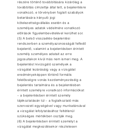
részére történő továbbítására kizárólag a
továbbítás címzettje által tett, a bejelentésre
vonatkozó, e törvényben foglalt szabályok
betartására irányuló jogi
kötelezettségvállalás esetén és a
személyes adatok védelmére vonatkozó
előírások figyelembevételével kerülhet sor.
(5) A belső visszaélés-bejelentési
rendszerben a személyazonosságát felfedő
bejelentő, valamint a bejelentésben érintett
személy személyes adatait az erre
jogosultakon kívül más nem ismeri meg. A
bejelentést kivizsgáló személyek a
vizsgálat lezárásáig vagy a vizsgálat
eredményeképpen történő formális
felelősségre vonás kezdeményezéséig a
bejelentés tartalmára és a bejelentésben
érintett személyre vonatkozó információkat
– a bejelentésben érintett személy
tájékoztatásán túl – a foglalkoztató más
szervezeti egységével vagy munkatársával
a vizsgálat lefolytatásához feltétlenül
szükséges mértékben osztják meg.
(6) A bejelentésben érintett személyt a
vizsgálat megkezdésekor részletesen