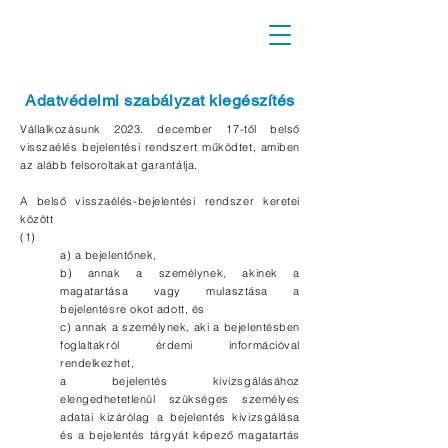
Adatvédelmi szabályzat kiegészítés
Vállalkozásunk 2023. december 17-től belső
visszaélés bejelentési rendszert működtet, amiben
az alább felsoroltakat garantálja.
A belső visszaélés-bejelentési rendszer keretei
között
(1)
a) a bejelentőnek,
b) annak a személynek, akinek a
magatartása vagy mulasztása a
bejelentésre okot adott, és
c) annak a személynek, aki a bejelentésben
foglaltakról érdemi információval
rendelkezhet,
a bejelentés kivizsgálásához
elengedhetetlenül szükséges személyes
adatai kizárólag a bejelentés kivizsgálása
és a bejelentés tárgyát képező magatartás