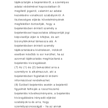
tájékoztatják a bejelentésről, a személyes
adatai védelmével kapcsolatban őt
megillető jogairól, valamint az adatai
kezelésére vonatkozó szabályokról. A
tisztességes eljárás követelményének
megfelelően biztosítják, hogy a
bejelentésben érintett személy a
bejelentéssel kapcsolatos álláspontját jogi
képviselője útján is kifejtse, és azt
bizonyítékokkal támassza alá. A
bejelentésben érintett személy
tájékoztatására kivételesen, indokolt
esetben később is sor kerülhet, ha az
azonnali tájékoztatás meghiúsítaná a
bejelentés kivizsgálását.
(7) Az (1) és (2) bekezdést arra a
személyre is alkalmazzuk, aki a
bejelentésben foglaltakról érdemi
információval rendelkezhet.
(8) Szóbeli bejelentés esetén a bejelentő
figyelmét felhívják a rosszhiszemű
bejelentés következményeire, a bejelentés
kivizsgálására irányadó eljárási
szabályokra és arra, hogy
személyazonosságát – ha az annak