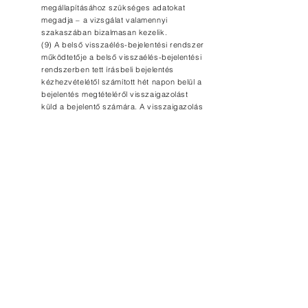
megállapításához szükséges adatokat
megadja – a vizsgálat valamennyi
szakaszában bizalmasan kezelik.
(9) A belső visszaélés-bejelentési rendszer
működtetője a belső visszaélés-bejelentési
rendszerben tett írásbeli bejelentés
kézhezvételétől számított hét napon belül a
bejelentés megtételéről visszaigazolást
küld a bejelentő számára. A visszaigazolás
keretében a bejelentő részére általános
tájékoztatást kell nyújtani az e törvény
szerinti eljárási és adatkezelési
szabályokról.
A 2023.évi XXV. törvény adatvédelmi és
adatkezelési előírásainak Vállalkozásunk,
teljeskörűen megfelel és azok szerint jár el. Fenti
előírásokat magunkra is kötelezőnek ismerjük el.
Elolvastam és elfogadom a fentebb leírtakat, és
hozzájárulok, hogy a Rolló Kft. adataimat rögzítse,
tárolja.